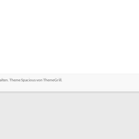
halten. Theme
Spacious
von ThemeGrill.